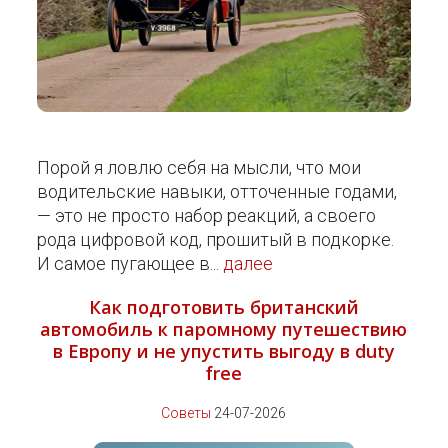
Порой я ловлю себя на мысли, что мои
водительские навыки, отточенные годами,
— это не просто набор реакций, а своего
рода цифровой код, прошитый в подкорке.
И самое пугающее в...
далее
Как подготовить британский
автомобиль к паромному путешествию
в Европу и не упустить выгоду в duty
free
Советы
24-07-2026