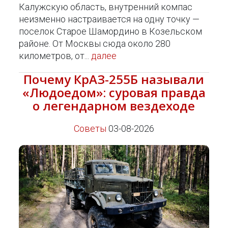
Калужскую область, внутренний компас
неизменно настраивается на одну точку —
поселок Старое Шамордино в Козельском
районе. От Москвы сюда около 280
километров, от...
далее
Почему КрАЗ-255Б называли
«Людоедом»: суровая правда
о легендарном вездеходе
Советы
03-08-2026