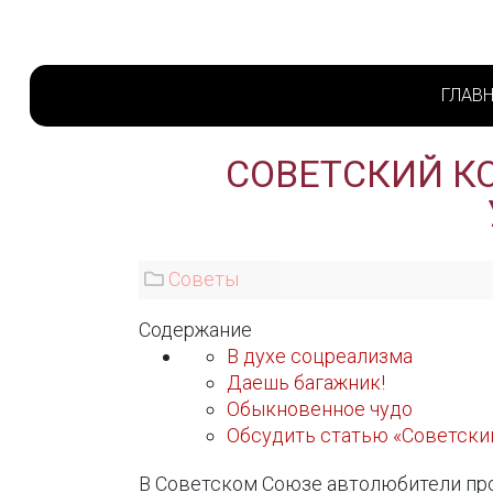
ГЛАВ
СОВЕТСКИЙ КО
Советы
Содержание
В духе соцреализма
Даешь багажник!
Обыкновенное чудо
Обсудить статью «Советский
В Советском Союзе автолюбители пр