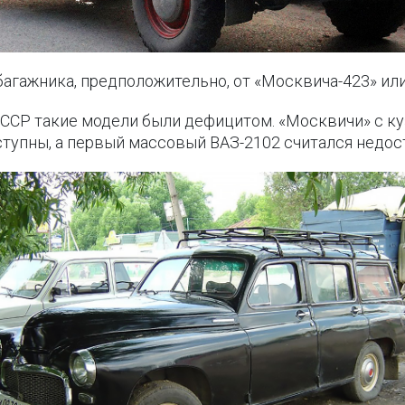
багажника, предположительно, от «Москвича-423» ил
 СССР такие модели были дефицитом. «Москвичи» с 
ступны, а первый массовый ВАЗ-2102 считался недо