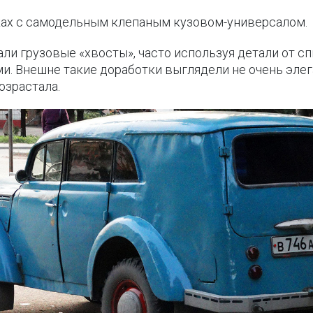
ках с самодельным клепаным кузовом-универсалом.
али грузовые «хвосты», часто используя детали от сп
 Внешне такие доработки выглядели не очень элег
озрастала.