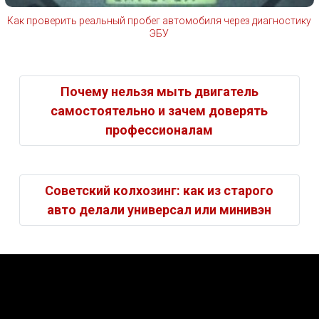
Как проверить реальный пробег автомобиля через диагностику
ЭБУ
Почему нельзя мыть двигатель
самостоятельно и зачем доверять
профессионалам
Советский колхозинг: как из старого
авто делали универсал или минивэн