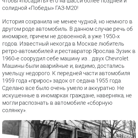
чтобы «посадить» его на шасси более поздней и
солидной «Победы» ГАЗ-М20!
История сохранила не менее чудной, но немного в
другом роде автомобиль. В данном случае речь об
иномарке, причем не довоенной, а уже 1950‑х
годов. Известный некогда в Москве любитель
ретро-автомобилей и реставратор Ярослав Зузик в
1960‑е соорудил себе машину из… двух Chevrolet.
Машины были аварийные и, видимо, достались
умельцу недорого. К передней части автомобиля
1959 года «прирос» задок от седана 1955 года.
Сделано все было очень умело и аккуратно. Не
искушенные в иномарках граждане, наверняка, не
могли распознать в автомобиле «сборную
солянку».