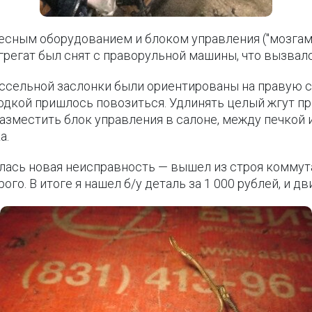
есным оборудованием и блоком управления ("мозгами"
регат был снят с праворульной машины, что вызвало
оссельной заслонки были ориентированы на правую с
водкой пришлось повозиться. Удлинять целый жгут пр
зместить блок управления в салоне, между печкой и
а.
лась новая неисправность — вышел из строя коммут
рого. В итоге я нашел б/у деталь за 1 000 рублей, и д