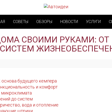
НАЯ
СОВЕТЫ
ОБЗОРЫ
НОВОСТИ
УСЛУГИ
С
ОМА СВОИМИ РУКАМИ: ОТ
 СИСТЕМ ЖИЗНЕОБЕСПЕЧЕ
: основа будущего кемпера
ункциональность и комфорт
а микроклимата
дений до систем
ричество, вода и отопление
ршающие штрихи