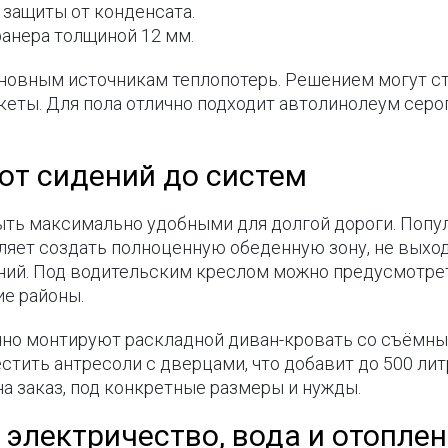
защиты от конденсата.
фанера толщиной 12 мм.
новным источникам теплопотерь. Решением могут с
ты. Для пола отлично подходит автолинолеум серого 
 от сидений до систем
ть максимально удобными для долгой дороги. Попу
яет создать полноценную обеденную зону, не выходя
ений. Под водительским креслом можно предусмотре
ие районы.
чно монтируют раскладной диван-кровать со съёмн
естить антресоли с дверцами, что добавит до 500 ли
а заказ, под конкретные размеры и нужды.
электричество, вода и отопле