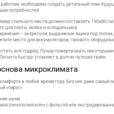
работам, необходимо создать детальный план будущ
аших потребностей:
мер спального места должен составлять 190x80 см
о для плиты, мойки и холодильника.
хранения — антресоли, выдвижные ящики под полом д
лите место для аккумуляторов, газового оборудован
естить всё подряд. Лучше пожертвовать некоторыми
Теснота быстро утомляет в долгих путешествиях.
 основа микроклимата
комфорта в любое время года. Без неё даже самый 
й «пирог»:
ния шума.
иала (пенополиэтилен с фольгой или экструдирован