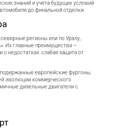
ских знаний и учёта будущих условий
автомобиля до финальной отделки.
ра
северные регионы или по Уралу,
». Их главные преимущества —
 о недостатках: слабая защита от
а подержанные европейские фургоны,
етней эволюции коммерческого
омичные дизельные двигатели с
рт