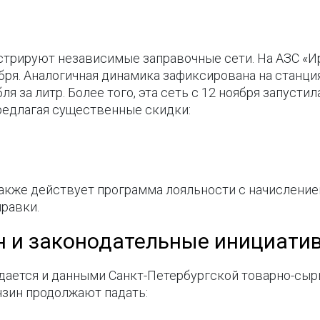
трируют независимые заправочные сети. На АЗС «Ирб
оября. Аналогичная динамика зафиксирована на станци
бля за литр. Более того, эта сеть с 12 ноября запус
редлагая существенные скидки:
акже действует программа лояльности с начисление
равки.
н и законодательные инициати
ается и данными Санкт-Петербургской товарно-сырь
нзин продолжают падать: