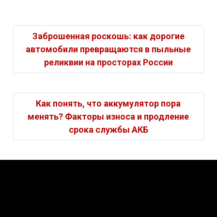
Заброшенная роскошь: как дорогие
автомобили превращаются в пыльные
реликвии на просторах России
Как понять, что аккумулятор пора
менять? Факторы износа и продление
срока службы АКБ