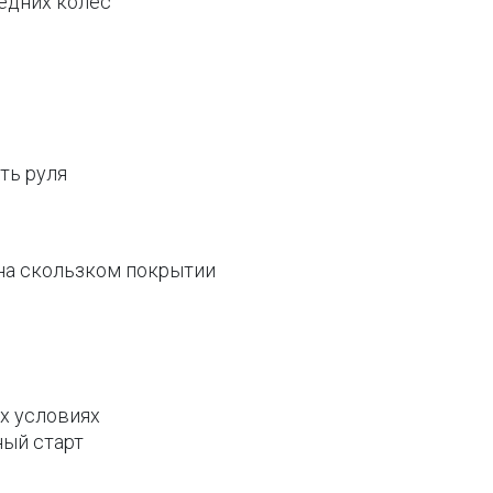
едних колёс
ть руля
на скользком покрытии
х условиях
ный старт