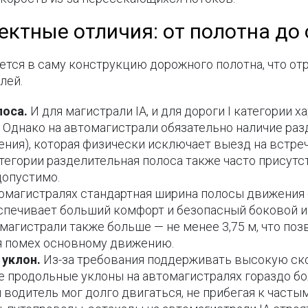
ектные отличия: от полотна до
тся в саму конструкцию дорожного полотна, что отр
лей.
лоса.
И для магистрали IА, и для дороги I категории 
. Однако на автомагистрали обязательно наличие ра
дения), которая физически исключает выезд на встре
атегории разделительная полоса также часто присутст
допустимо.
омагистралях стандартная ширина полосы движения с
обеспечивает больший комфорт и безопасный боковой 
агистрали также больше — не менее 3,75 м, что поз
ая помех основному движению.
 уклон.
Из-за требования поддерживать высокую ск
 продольные уклоны на автомагистралях гораздо бо
 водитель мог долго двигаться, не прибегая к част