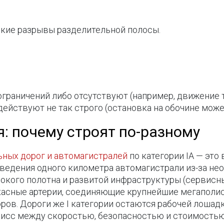
ские разрывы разделительной полосы.
х ограничений либо отсутствуют (например, движение
действуют не так строго (остановка на обочине може
я: почему строят по-разному
ных дорог и автомагистралей
по категории IА — это
ведения одного километра автомагистрали из-за н
рокого полотна и развитой инфраструктуры (сервисн
ркасные артерии, соединяющие крупнейшие мегапол
ов. Дороги же I категории остаются рабочей лошадк
исс между скоростью, безопасностью и стоимостью