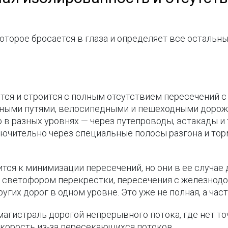
оторое бросается в глаза и определяет все остальны
тся и строится с полным отсутствием пересечений с
ыми путями, велосипедными и пешеходными дорожк
 в разных уровнях — через путепроводы, эстакады и 
ючительно через специальные полосы разгона и тор
тся к минимизации пересечений, но они в ее случае 
 светофором перекрестки, пересечения с железнодо
гих дорог в одном уровне. Это уже не полная, а час
магистраль дорогой непрерывного потока, где нет т
скорость из-за пересекающихся потоков.