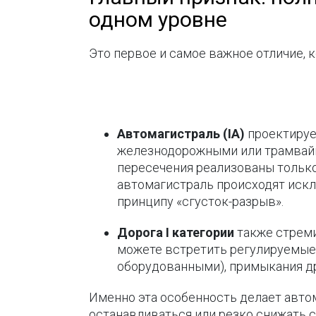
одном уровне
Это первое и самое важное отличие, к
Автомагистраль (IА)
проектируе
железнодорожными или трамвайн
пересечения реализованы только
автомагистраль происходят искл
принципу «сгусток-разрыв».
Дорога I категории
также стреми
можете встретить регулируемые
оборудованными), примыкания дру
Именно эта особенность делает авто
останавливаться или резко снижать 