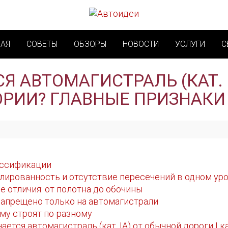
НАЯ
СОВЕТЫ
ОБЗОРЫ
НОВОСТИ
УСЛУГИ
С
Я АВТОМАГИСТРАЛЬ (КАТ. 
ГОРИИ? ГЛАВНЫЕ ПРИЗНАКИ
ассификации
олированность и отсутствие пересечений в одном ур
 отличия: от полотна до обочины
запрещено только на автомагистрали
ему строят по-разному
ется автомагистраль (кат. IА) от обычной дороги I 