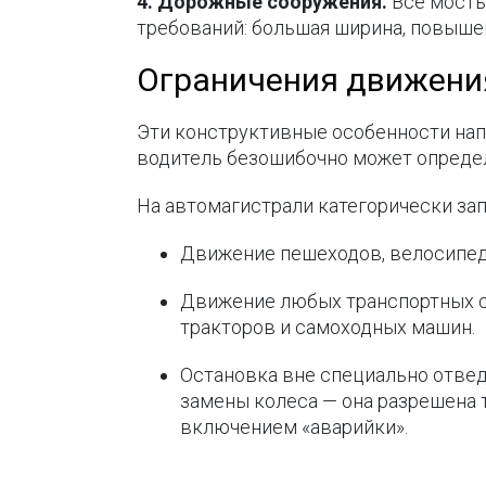
4. Дорожные сооружения.
Все мосты
требований: большая ширина, повышен
Ограничения движения
Эти конструктивные особенности на
водитель безошибочно может определит
На автомагистрали категорически за
Движение пешеходов, велосипед
Движение любых транспортных ср
тракторов и самоходных машин.
Остановка вне специально отведе
замены колеса — она разрешена 
включением «аварийки».