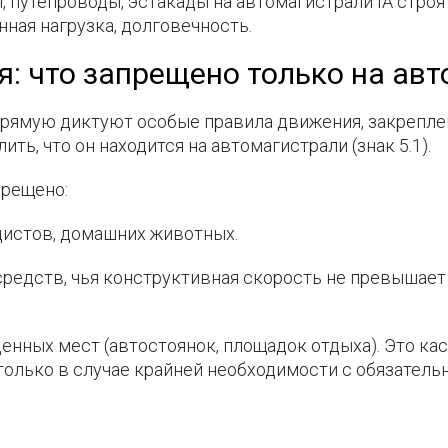
, путепроводы, эстакады на автомагистрали IА стро
ная нагрузка, долговечность.
: что запрещено только на ав
прямую диктуют особые правила движения, закрепле
ь, что он находится на автомагистрали (знак 5.1).
прещено:
истов, домашних животных.
едств, чья конструктивная скорость не превышает 4
нных мест (автостоянок, площадок отдыха). Это кас
только в случае крайней необходимости с обязательн