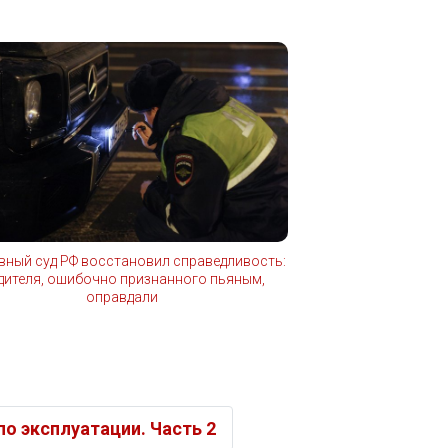
вный суд РФ восстановил справедливость:
дителя, ошибочно признанного пьяным,
оправдали
о эксплуатации. Часть 2