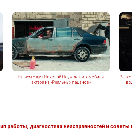
На чем ездит Николай Наумов: автомобили
Верхо
актера из «Реальных пацанов»
во
ип работы, диагностика неисправностей и советы п