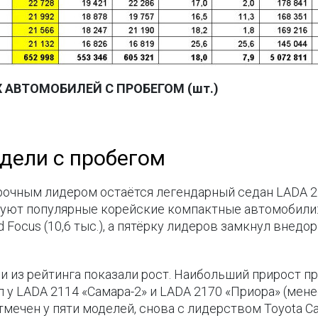
 АВТОМОБИЛЕЙ С ПРОБЕГОМ (шт.)
дели с пробегом
очным лидером остаётся легендарный седан LADA 2
уют популярные корейские компактные автомобили: Kia 
rd Focus (10,6 тыс.), а пятёрку лидеров замкнул внед
и из рейтинга показали рост. Наибольший прирост п
л у LADA 2114 «Самара-2» и LADA 2170 «Приора» (мене
отмечен у пяти моделей, снова с лидерством Toyota C