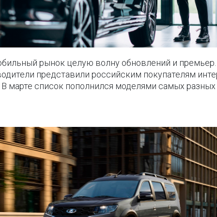
обильный рынок целую волну обновлений и премьер
водители представили российским покупателям инт
 В марте список пополнился моделями самых разных