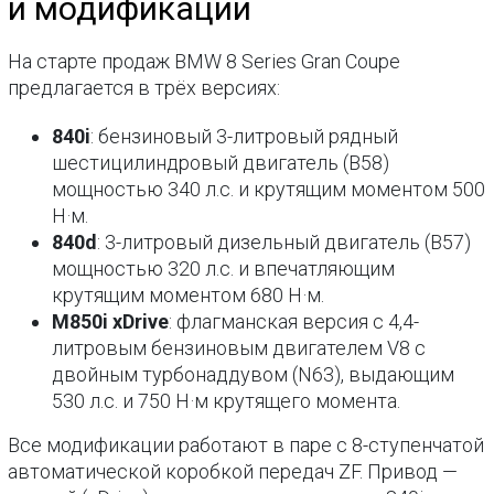
и модификации
На старте продаж BMW 8 Series Gran Coupe
предлагается в трёх версиях:
840i
: бензиновый 3-литровый рядный
шестицилиндровый двигатель (B58)
мощностью 340 л.с. и крутящим моментом 500
Н·м.
840d
: 3-литровый дизельный двигатель (B57)
мощностью 320 л.с. и впечатляющим
крутящим моментом 680 Н·м.
M850i xDrive
: флагманская версия с 4,4-
литровым бензиновым двигателем V8 с
двойным турбонаддувом (N63), выдающим
530 л.с. и 750 Н·м крутящего момента.
Все модификации работают в паре с 8-ступенчатой
автоматической коробкой передач ZF. Привод —