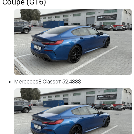
Coupe (G16)
MercedesE-Classот 52.488$