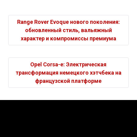
Range Rover Evoque нового поколения:
обновленный стиль, вальяжный
характер и компромиссы премиума
Opel Corsa-e: Электрическая
трансформация немецкого хэтчбека на
французской платформе