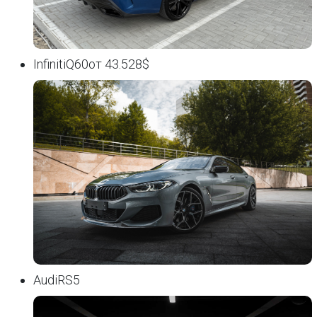
InfinitiQ60от 43.528$
AudiRS5