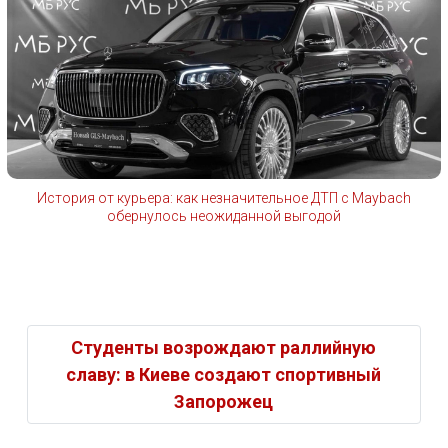
История от курьера: как незначительное ДТП с Maybach
обернулось неожиданной выгодой
Студенты возрождают раллийную
славу: в Киеве создают спортивный
Запорожец