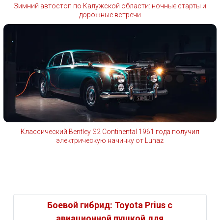
Зимний автостоп по Калужской области: ночные старты и
дорожные встречи
Классический Bentley S2 Continental 1961 года получил
электрическую начинку от Lunaz
Боевой гибрид: Toyota Prius с
авиационной пушкой для