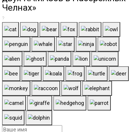
Челнах»
?