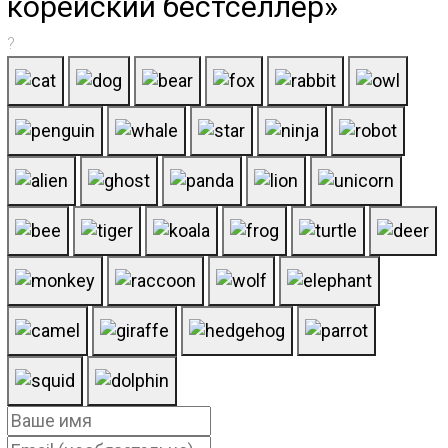
корейский бестселлер»
?