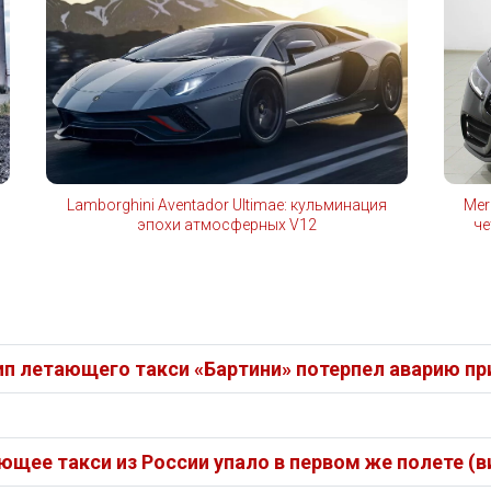
Lamborghini Aventador Ultimae: кульминация
Mer
эпохи атмосферных V12
че
ип летающего такси «Бартини» потерпел аварию пр
ющее такси из России упало в первом же полете (в