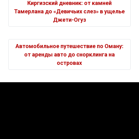
Киргизский дневник: от камней
Тамерлана до «Девичьих слез» в ущелье
Джети-Огуз
Автомобильное путешествие по Оману:
от аренды авто до снорклинга на
островах