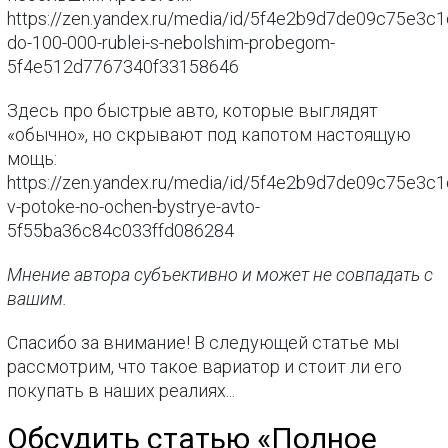
https://zen.yandex.ru/media/id/5f4e2b9d7de09c75e3c1
do-100-000-rublei-s-nebolshim-probegom-
5f4e512d7767340f33158646
Здесь про быстрые авто, которые выглядят
«обычно», но скрывают под капотом настоящую
мощь:
https://zen.yandex.ru/media/id/5f4e2b9d7de09c75e3c
v-potoke-no-ochen-bystrye-avto-
5f55ba36c84c033ffd086284
Мнение автора субъективно и может не совпадать с
вашим.
Спасибо за внимание! В следующей статье мы
рассмотрим, что такое вариатор и стоит ли его
покупать в наших реалиях...
Обсудить статью «Полное