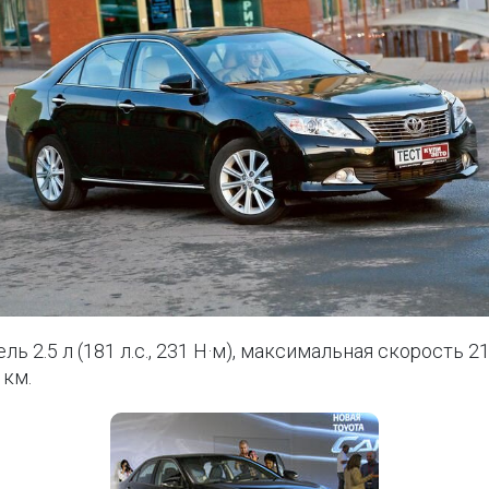
ль 2.5 л (181 л.с., 231 Н·м), максимальная скорость 21
 км.