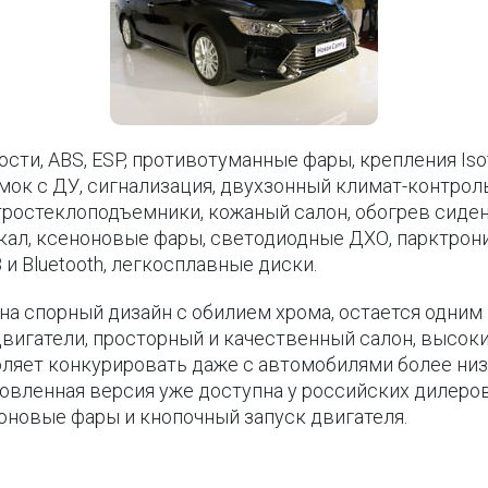
ти, ABS, ESP, противотуманные фары, крепления Isof
ок с ДУ, сигнализация, двухзонный климат-контроль
тростеклоподъемники, кожаный салон, обогрев сиден
кал, ксеноновые фары, светодиодные ДХО, парктрони
и Bluetooth, легкосплавные диски.
на спорный дизайн с обилием хрома, остается одним
вигатели, просторный и качественный салон, высоки
оляет конкурировать даже с автомобилями более низ
овленная версия уже доступна у российских дилеро
ноновые фары и кнопочный запуск двигателя.