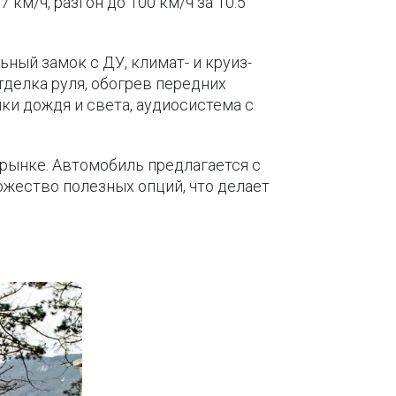
7 км/ч, разгон до 100 км/ч за 10.5
ьный замок с ДУ, климат- и круиз-
делка руля, обогрев передних
ики дождя и света, аудиосистема с
 рынке. Автомобиль предлагается с
ожество полезных опций, что делает