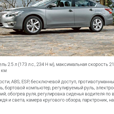
ль 2.5 л (173 л.с., 234 Н·м), максимальная скорость 21
 км.
ти, ABS, ESP, бесключевой доступ, противотуманные
ль, бортовой компьютер, регулируемый руль, электр
ий, обогрев руля, регулировка сиденья водителя по 
ждя и света, камера кругового обзора, парктроник, 