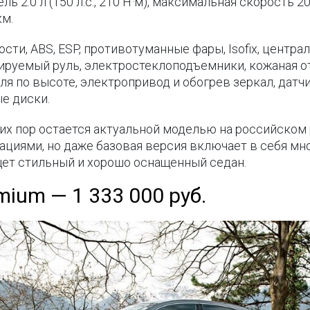
ль 2.0 л (150 л.с., 210 Н·м), максимальная скорость 20
км.
ти, ABS, ESP, противотуманные фары, Isofix, централ
ируемый руль, электростеклоподъемники, кожаная от
ля по высоте, электропривод и обогрев зеркал, датч
е диски.
 сих пор остается актуальной моделью на российском
ациями, но даже базовая версия включает в себя мн
щет стильный и хорошо оснащенный седан.
emium — 1 333 000 руб.