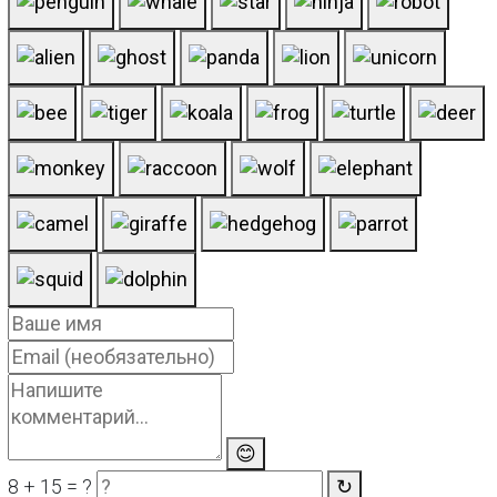
😊
8 + 15 = ?
↻