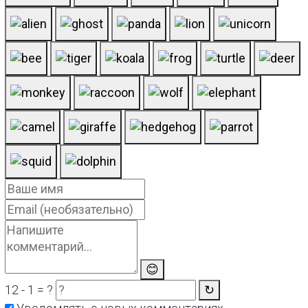
😊
12 - 1 = ?
↻