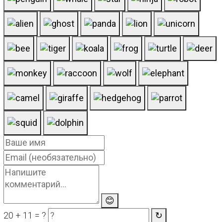
😊
20 + 11 = ?
↻