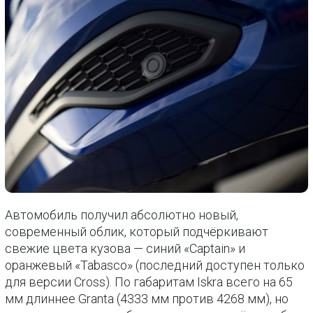
Автомобиль получил абсолютно новый,
современный облик, который подчёркивают
свежие цвета кузова — синий «Captain» и
оранжевый «Tabasco» (последний доступен только
для версии Cross). По габаритам Iskra всего на 65
мм длиннее Granta (4333 мм против 4268 мм), но