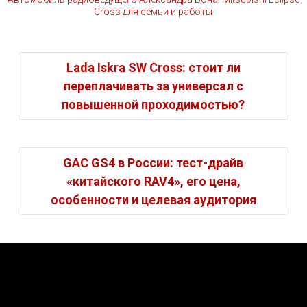
Cross для семьи и работы
Lada Iskra SW Cross: стоит ли
переплачивать за универсал с
повышенной проходимостью?
GAC GS4 в России: тест-драйв
«китайского RAV4», его цена,
особенности и целевая аудитория