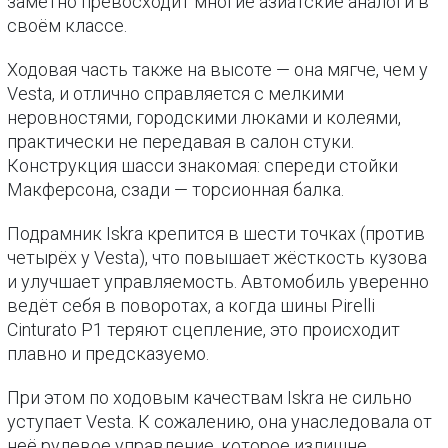
заметно превосходит многие азиатские аналоги в
своём классе.
Ходовая часть также на высоте — она мягче, чем у
Vesta, и отлично справляется с мелкими
неровностями, городскими люками и колеями,
практически не передавая в салон стуки.
Конструкция шасси знакомая: спереди стойки
Макферсона, сзади — торсионная балка.
Подрамник Iskra крепится в шести точках (против
четырёх у Vesta), что повышает жёсткость кузова
и улучшает управляемость. Автомобиль уверенно
ведёт себя в поворотах, а когда шины Pirelli
Cinturato P1 теряют сцепление, это происходит
плавно и предсказуемо.
При этом по ходовым качествам Iskra не сильно
уступает Vesta. К сожалению, она унаследовала от
неё рулевое управление, которое излишне