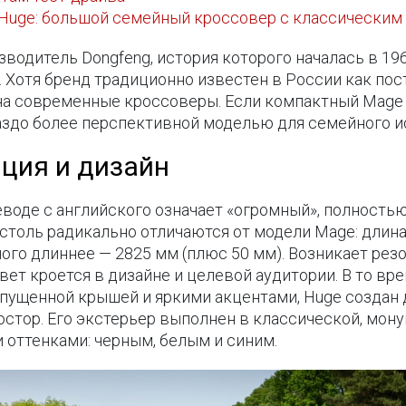
 Huge: большой семейный кроссовер с классическим
водитель Dongfeng, история которого началась в 196
 Хотя бренд традиционно известен в России как по
на современные кроссоверы. Если компактный Mage 
раздо более перспективной моделью для семейного и
пция и дизайн
еводе с английского означает «огромный», полность
 столь радикально отличаются от модели Mage: длина 
ого длиннее — 2825 мм (плюс 50 мм). Возникает рез
вет кроется в дизайне и целевой аудитории. В то вр
опущенной крышей и яркими акцентами, Huge создан
стор. Его экстерьер выполнен в классической, мону
 оттенками: черным, белым и синим.