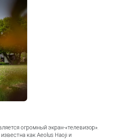
вляется огромный экран-«телевизор».
звестна как Aeolus Haoji и