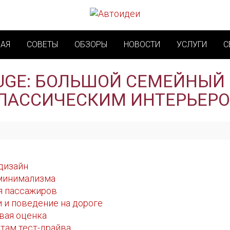
НАЯ
СОВЕТЫ
ОБЗОРЫ
НОВОСТИ
УСЛУГИ
С
UGE: БОЛЬШОЙ СЕМЕЙНЫЙ 
ЛАССИЧЕСКИМ ИНТЕРЬЕР
 дизайн
 минимализма
я пассажиров
 и поведение на дороге
вая оценка
там тест-драйва