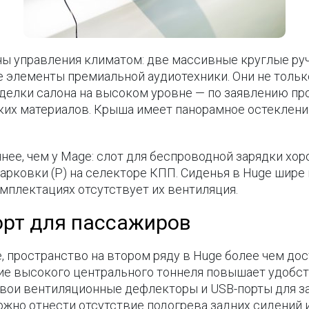
ы управления климатом: две массивные круглые руч
 элементы премиальной аудиотехники. Они не только
тделки салона на высоком уровне — по заявлению пр
ких материалов. Крыша имеет панорамное остеклен
ее, чем у Mage: слот для беспроводной зарядки хор
арковки (P) на селекторе КПП. Сиденья в Huge шире 
мплектациях отсутствует их вентиляция.
орт для пассажиров
, пространство на втором ряду в Huge более чем до
ие высокого центрального тоннеля повышает удобств
вои вентиляционные дефлекторы и USB-порты для зар
ожно отнести отсутствие подогрева задних сидений и