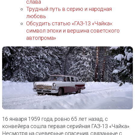
слава
Трудный путь в серию и народная
любовь
Обсудить статью «ГАЗ-13 «Чайка»:
символ эпохи и вершина советского
автопрома»
16 января 1959 года, ровно 65 лет назад, с
конвейера сошла первая серийная ГАЗ-13 «Чайка».
Несмотря на суеверные опасения, связанные с