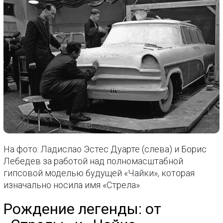
На фото: Ладислао Эстес Дуарте (слева) и Борис
Лебедев за работой над полномасштабной
гипсовой моделью будущей «Чайки», которая
изначально носила имя «Стрела».
Рождение легенды: от