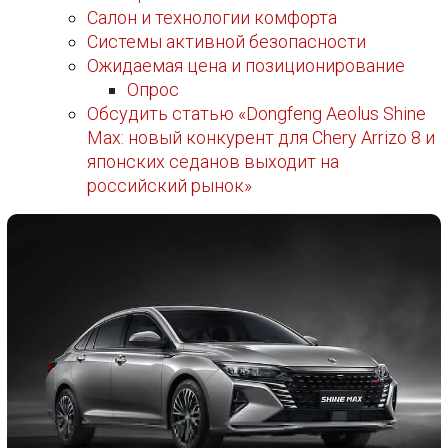
Салон и технологии комфорта
Системы активной безопасности
Ожидаемая цена и позиционирование
Опрос
Обсудить статью «Dongfeng Aeolus Shine
Max: новый конкурент для Chery Arrizo 8 и
японских седанов выходит на
российский рынок»