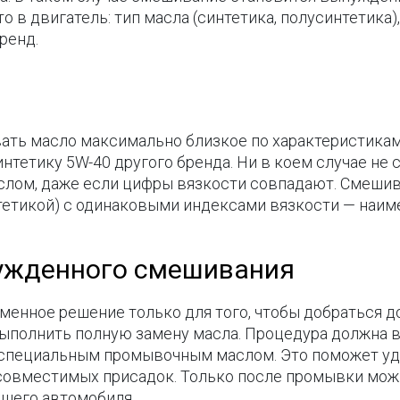
о в двигатель: тип масла (синтетика, полусинтетика)
ренд.
ать масло максимально близкое по характеристикам 
интетику 5W-40 другого бренда. Ни в коем случае не
лом, даже если цифры вязкости совпадают. Смешива
нтетикой) с одинаковыми индексами вязкости — наим
нужденного смешивания
енное решение только для того, чтобы добраться до
ыполнить полную замену масла. Процедура должна в
ля специальным промывочным маслом. Это поможет у
совместимых присадок. Только после промывки можн
шего автомобиля.