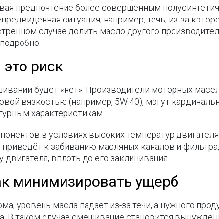
вая предпочтение более совершенным полусинтетич
предвиденная ситуация, например, течь, из-за котор
стренном случае долить масло другого производителя
 подробно.
 это риск
ивании будет «нет». Производители моторных масел
овой вязкостью (например, 5W-40), могут кардинальн
атурным характеристикам.
онентов в условиях высоких температур двигателя
то приведёт к забиванию масляных каналов и фильтра
 двигателя, вплоть до его заклинивания.
ак минимизировать ущерб
а, уровень масла падает из-за течи, а нужного проду
а. В таком случае смешивание становится вынужден