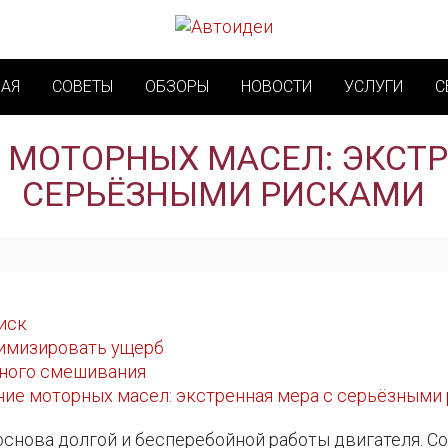
НАЯ
СОВЕТЫ
ОБЗОРЫ
НОВОСТИ
УСЛУГИ
С
МОТОРНЫХ МАСЕЛ: ЭКСТР
СЕРЬЁЗНЫМИ РИСКАМИ
иск
нимизировать ущерб
нного смешивания
ие моторных масел: экстренная мера с серьёзными
основа долгой и бесперебойной работы двигателя. 