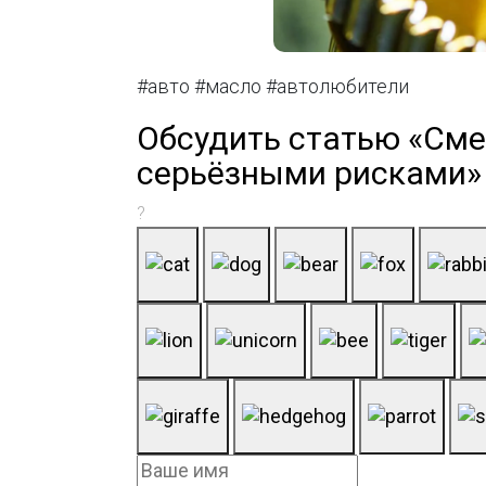
#авто #масло #автолюбители
Обсудить статью «Сме
серьёзными рисками»
?