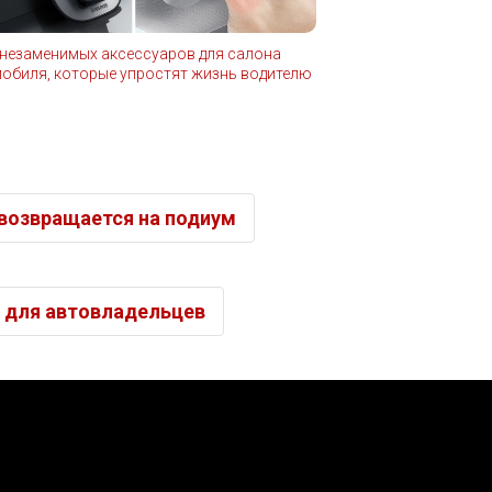
 незаменимых аксессуаров для салона
обиля, которые упростят жизнь водителю
 возвращается на подиум
вы для автовладельцев