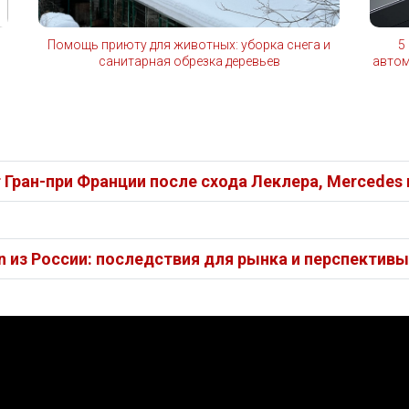
Помощь приюту для животных: уборка снега и
5
санитарная обрезка деревьев
автом
Гран-при Франции после схода Леклера, Mercedes
an из России: последствия для рынка и перспекти