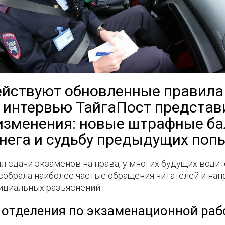
действуют обновленные правила
В интервью ТайгаПост предста
изменения: новые штрафные ба
снега и судьбу предыдущих попы
л сдачи экзаменов на права, у многих будущих води
собрала наиболее частые обращения читателей и нап
ициальных разъяснений.
отделения по экзаменационной раб