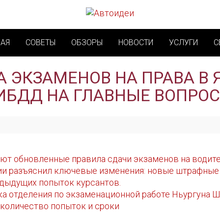
НАЯ
СОВЕТЫ
ОБЗОРЫ
НОВОСТИ
УСЛУГИ
С
 ЭКЗАМЕНОВ НА ПРАВА В 
ИБДД НА ГЛАВНЫЕ ВОПРО
уют обновленные правила сдачи экзаменов на водит
и разъяснил ключевые изменения: новые штрафные 
едыдущих попыток курсантов.
а отделения по экзаменационной работе Ньургуна 
 количество попыток и сроки