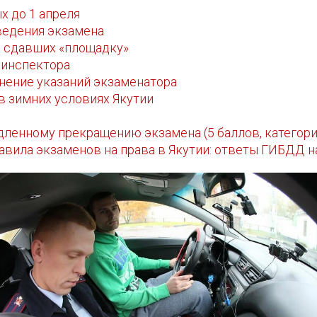
х до 1 апреля
ведения экзамена
я сдавших «площадку»
 инспектора
нение указаний экзаменатора
в зимних условиях Якутии
ленному прекращению экзамена (5 баллов, категория
авила экзаменов на права в Якутии: ответы ГИБДД н