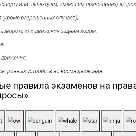
нспорту или пешеходам, имеющим право проезда/прох
я (кроме разрешенных случаев);
 разворота или движения задним ходом;
е;
 движения;
лектронных устройств во время движения.
ые правила экзаменов на права
просы»