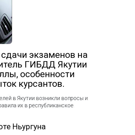
 сдачи экзаменов на
витель ГИБДД Якутии
ллы, особенности
ток курсантов.
телей в Якутии возникли вопросы и
равила их в республиканское
оте Ньургуна