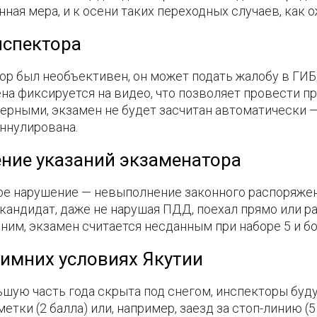
ная мера, и к осени таких переходных случаев, как о
нспектора
тор был необъективен, он может подать жалобу в ГИ
ена фиксируется на видео, что позволяет провести п
ерными, экзамен не будет засчитан автоматически 
аннулирована.
ние указаний экзаменатора
ое нарушение — невыполнение законного распоряжен
 кандидат, даже не нарушая ПДД, поехал прямо или р
ним, экзамен считается несданным при наборе 5 и б
зимних условиях Якутии
льшую часть года скрыта под снегом, инспекторы буду
тки (2 балла) или, например, заезд за стоп-линию (5