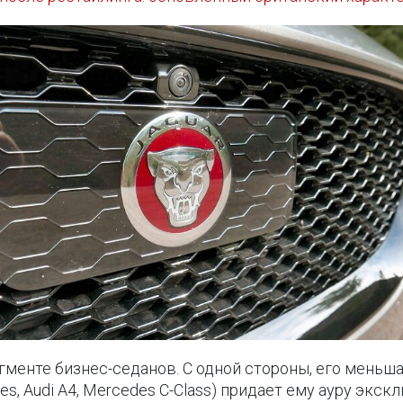
егменте бизнес-седанов. С одной стороны, его меньш
, Audi A4, Mercedes C-Class) придает ему ауру экск