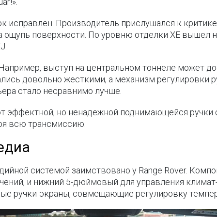
ar!».
к исправлен. Производитель прислушался к критике
 ощупь поверхности. По уровню отделки XE вышел на 
J.
 Например, выступ на центральном тоннеле может д
ались довольно жесткими, а механизм регулировки р
ьера стало несравнимо лучше.
от эффектной, но ненадежной поднимающейся ручки с
роя всю трансмиссию.
едиа
ийной системой заимствовано у Range Rover. Компо
чений, и нижний 5-дюймовый для управления клима
ые ручки-экраны, совмещающие регулировку темпер