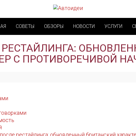
НАЯ
СОВЕТЫ
ОБЗОРЫ
НОВОСТИ
УСЛУГИ
С
Е РЕСТАЙЛИНГА: ОБНОВЛЕ
ЕР С ПРОТИВОРЕЧИВОЙ Н
ами
оговорками
мость
й
 после рестайлинга: обновленный британский характ