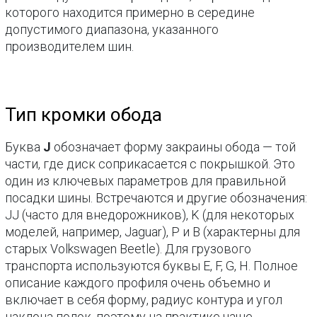
которого находится примерно в середине
допустимого диапазона, указанного
производителем шин.
Тип кромки обода
Буква
J
обозначает форму закраины обода — той
части, где диск соприкасается с покрышкой. Это
один из ключевых параметров для правильной
посадки шины. Встречаются и другие обозначения:
JJ (часто для внедорожников), K (для некоторых
моделей, например, Jaguar), P и B (характерны для
старых Volkswagen Beetle). Для грузового
транспорта используются буквы E, F, G, H. Полное
описание каждого профиля очень объемно и
включает в себя форму, радиус контура и угол
наклона полок, поэтому на практике чаще