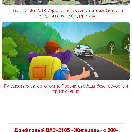
Renault Duster 2013: Идеальный семейный автомобиль для
города и легкого бездорожья
Путешествия автостопом по России: свобода, безопасность и
приключения
Дрифтовый ВАЗ-2105 «Жигацарь» с 600-