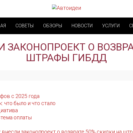
НАЯ
СОВЕТЫ
ОБЗОРЫ
НОВОСТИ
УСЛУГИ
С
И ЗАКОНОПРОЕКТ О ВОЗВРА
ШТРАФЫ ГИБДД
фов с 2025 года
 что было и что стало
циатива
стема оплаты
у внесли законопроект о возврате 50% скидки на ш