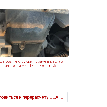
шаговая инструкция по замене масла в
двигателе и МКПП Ford Fiesta mk5
отовиться к перерасчету ОСАГО