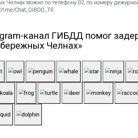
х Челнах можно по телефону 02, по номеру дежурной
//t.me/Chat_GIBDD_TR.
egram-канал ГИБДД помог заде
абережных Челнах»