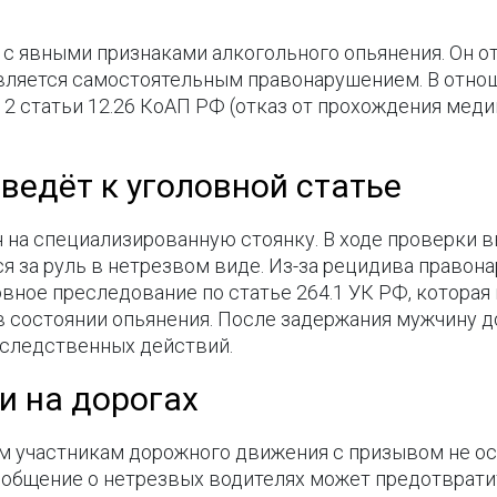
а с явными признаками алкогольного опьянения. Он 
является самостоятельным правонарушением. В отно
 2 статьи 12.26 КоАП РФ (отказ от прохождения мед
ведёт к уголовной статье
на специализированную стоянку. В ходе проверки вы
ся за руль в нетрезвом виде. Из-за рецидива правон
вное преследование по статье 264.1 УК РФ, котора
 состоянии опьянения. После задержания мужчину д
 следственных действий.
и на дорогах
м участникам дорожного движения с призывом не о
ообщение о нетрезвых водителях может предотвратит