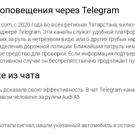
 оповещения через Telegram
a.com, с 2020 года во всех регионах Татарстана, вк
жере Telegram. Эти каналы служат удобной платфор
их за руль в нетрезвом виде, или о других грубых 
зделения дорожной полиции. Ближайший патруль не
ое средство для проверки. Если информация подтве
отивном случае он беспрепятственно продолжает пу
е из чата
вь доказала свою эффективность. В чат Telegram-кан
вом человеке за рулём Audi A5.
тали сигнал, нашли указанный автомобиль и остано