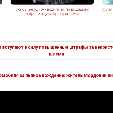
Основные ошибки водителей, приводящие к
Аглая
задирам в цилиндрах двигателя
сии вступают в силу повышенные штрафы за неприст
шлема
омобиля за пьяное вождение: житель Мордовии лиш