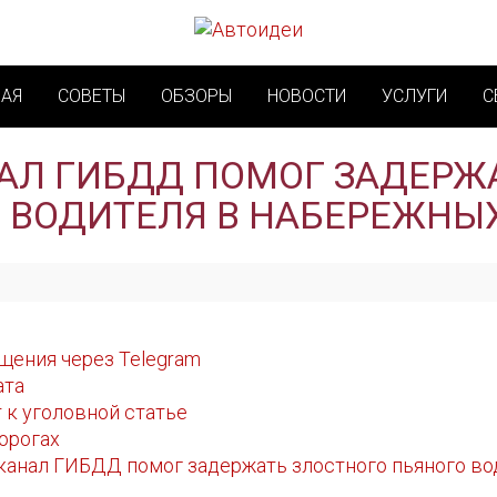
НАЯ
СОВЕТЫ
ОБЗОРЫ
НОВОСТИ
УСЛУГИ
С
АЛ ГИБДД ПОМОГ ЗАДЕРЖ
 ВОДИТЕЛЯ В НАБЕРЕЖНЫ
щения через Telegram
ата
 к уголовной статье
орогах
-канал ГИБДД помог задержать злостного пьяного в