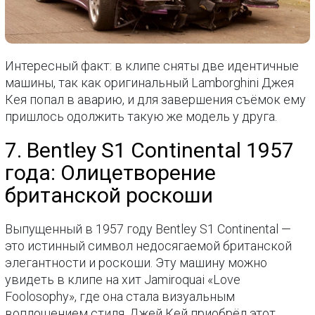
Интересный факт: в клипе сняты две идентичные
машины, так как оригинальный Lamborghini Джея
Кея попал в аварию, и для завершения съёмок ему
пришлось одолжить такую же модель у друга.
7. Bentley S1 Continental 1957
года: Олицетворение
британской роскоши
Выпущенный в 1957 году Bentley S1 Continental —
это истинный символ недосягаемой британской
элегантности и роскоши. Эту машину можно
увидеть в клипе на хит Jamiroquai «Love
Foolosophy», где она стала визуальным
воплощением стиля. Джей Кей приобрёл этот