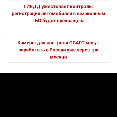
ГИБДД ужесточает контроль:
регистрация автомобилей с незаконным
ГБО будет прекращена
Камеры для контроля ОСАГО могут
заработать в России уже через три
месяца