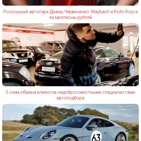
Роскошный автопарк Дианы Червиченко: Maybach и Rolls-Royce
за миллионы рублей
5 схем обмана клиентов недобросовестными специалистами
автоподбора