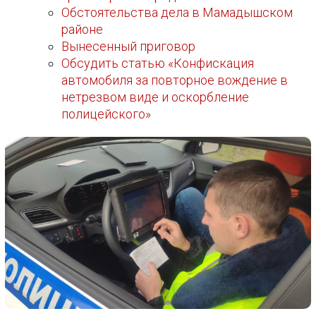
Обстоятельства дела в Мамадышском
районе
Вынесенный приговор
Обсудить статью «Конфискация
автомобиля за повторное вождение в
нетрезвом виде и оскорбление
полицейского»