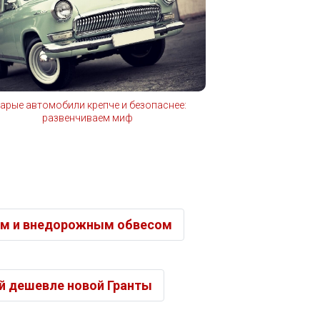
арые автомобили крепче и безопаснее:
развенчиваем миф
дом и внедорожным обвесом
ый дешевле новой Гранты