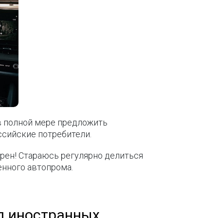
в полной мере предложить
ссийские потребители.
арен! Стараюсь регулярно делиться
енного автопрома.
од иностранных