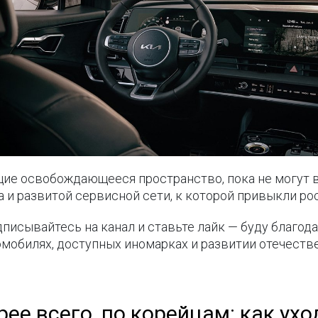
ие освобождающееся пространство, пока не могут 
а и развитой сервисной сети, к которой привыкли ро
одписывайтесь на канал и ставьте лайк — буду благод
мобилях, доступных иномарках и развитии отечеств
ее всего, по корейцам: как ух