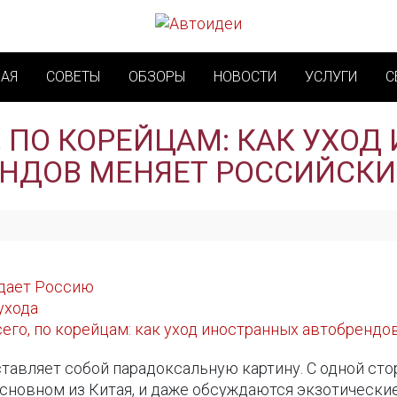
НАЯ
СОВЕТЫ
ОБЗОРЫ
НОВОСТИ
УСЛУГИ
С
, ПО КОРЕЙЦАМ: КАК УХО
НДОВ МЕНЯЕТ РОССИЙСК
идает Россию
ухода
его, по корейцам: как уход иностранных автобрендо
авляет собой парадоксальную картину. С одной стор
 основном из Китая, и даже обсуждаются экзотическ