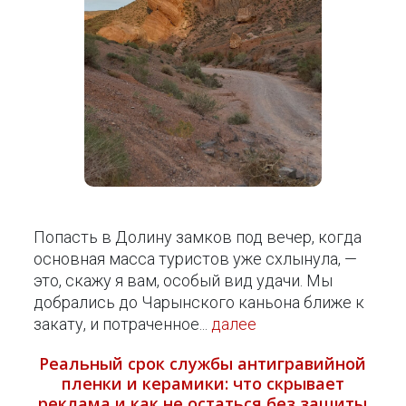
Попасть в Долину замков под вечер, когда
основная масса туристов уже схлынула, —
это, скажу я вам, особый вид удачи. Мы
добрались до Чарынского каньона ближе к
закату, и потраченное...
далее
Реальный срок службы антигравийной
пленки и керамики: что скрывает
реклама и как не остаться без защиты