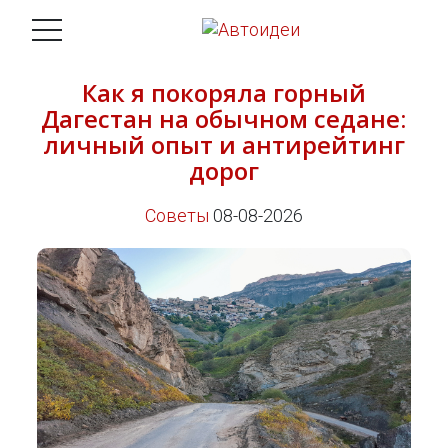
Как я покоряла горный
Дагестан на обычном седане:
личный опыт и антирейтинг
дорог
Советы
08-08-2026