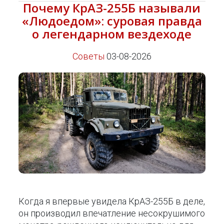
Почему КрАЗ-255Б называли
«Людоедом»: суровая правда
о легендарном вездеходе
Советы
03-08-2026
Когда я впервые увидела КрАЗ-255Б в деле,
он производил впечатление несокрушимого