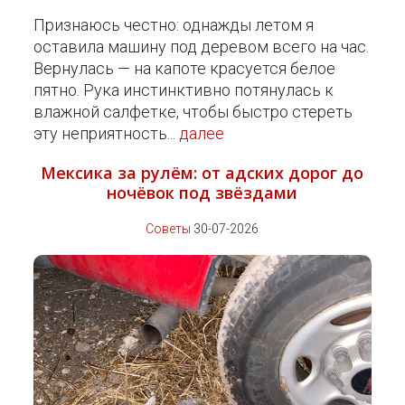
Признаюсь честно: однажды летом я
оставила машину под деревом всего на час.
Вернулась — на капоте красуется белое
пятно. Рука инстинктивно потянулась к
влажной салфетке, чтобы быстро стереть
эту неприятность...
далее
Мексика за рулём: от адских дорог до
ночёвок под звёздами
Советы
30-07-2026