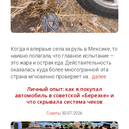
Когда я впервые села за руль в Мексике, то
наивно полагала, что главное испытание —
это жара и острая еда. Действительность
оказалась куда более многогранной: эта
страна мгновенно проверяет на...
далее
Личный опыт: как я покупал
автомобиль в советской «Березке» и
что скрывала система чеков
Советы
30-07-2026